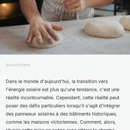
Accueil
›
Immo
IMMO
Comment intégrer des
Dans le monde d'aujourd'hui, la transition vers
l'énergie solaire est plus qu'une tendance, c'est une
panneaux photovoltaïques
réalité incontournable. Cependant, cette réalité peut
sans altérer l'esthétique d'une
poser des défis particuliers lorsqu'il s'agit d'intégrer
maison victorienne ?
des panneaux solaires à des bâtiments historiques,
comme les maisons victoriennes. Comment, alors,
Ali
•
18 mai 2024
•
6 min de lecture