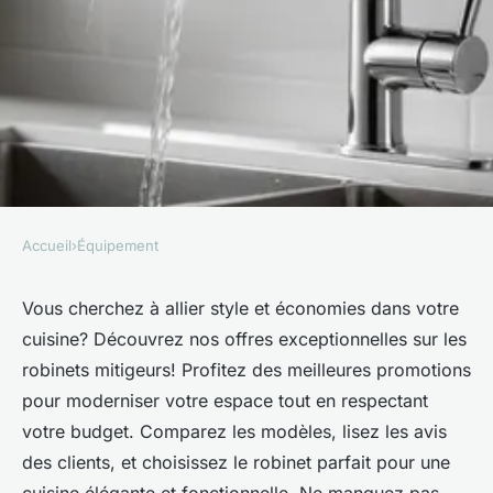
Accueil
›
Équipement
ÉQUIPEMENT
Achetez et épargnez: robinet
Vous cherchez à allier style et économies dans votre
cuisine? Découvrez nos offres exceptionnelles sur les
mitigeur cuisine en promo
robinets mitigeurs! Profitez des meilleures promotions
pour moderniser votre espace tout en respectant
Ali
•
11 septembre 2024
•
5 min de lecture
votre budget. Comparez les modèles, lisez les avis
des clients, et choisissez le robinet parfait pour une