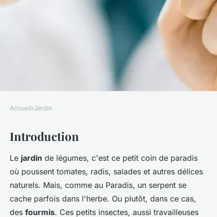
Accueil
›
Jardin
JARDIN
Introduction
Comment prévenir
naturellement les invasions de
Le
jardin
de légumes, c'est ce petit coin de paradis
fourmis dans un jardin de
où poussent tomates, radis, salades et autres délices
légumes ?
naturels. Mais, comme au Paradis, un serpent se
cache parfois dans l'herbe. Ou plutôt, dans ce cas,
Ali
•
18 mai 2024
•
5 min de lecture
des
fourmis
. Ces petits insectes, aussi travailleuses