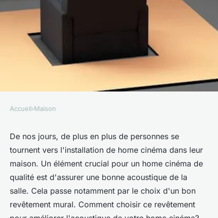
Accueil
›
Maison
MAISON
Comment choisir un
De nos jours, de plus en plus de personnes se
tournent vers l'installation de home cinéma dans leur
revêtement mural pour un
maison. Un élément crucial pour un home cinéma de
home cinéma qui améliore
qualité est d'assurer une bonne acoustique de la
l'acoustique?
salle. Cela passe notamment par le choix d'un bon
revêtement mural. Comment choisir ce revêtement
Ali
•
18 mai 2024
•
5 min de lecture