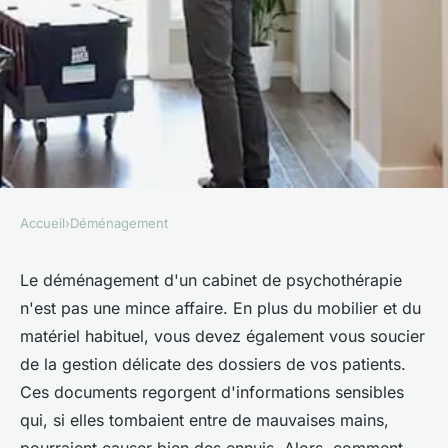
Accueil
›
Déménagement
DÉMÉNAGEMENT
Comment organiser un
Le déménagement d'un cabinet de psychothérapie
n'est pas une mince affaire. En plus du mobilier et du
déménagement pour un
matériel habituel, vous devez également vous soucier
cabinet de psychothérapie
de la gestion délicate des dossiers de vos patients.
avec documentation sensible?
Ces documents regorgent d'informations sensibles
qui, si elles tombaient entre de mauvaises mains,
Ali
•
18 mai 2024
•
5 min de lecture