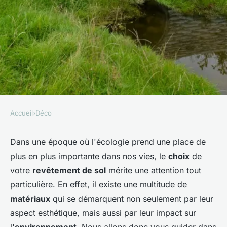
Accueil
›
Déco
DÉCO
Quelles options pour un
Dans une époque où l'écologie prend une place de
plus en plus importante dans nos vies, le
choix
de
revêtement de sol économique
votre
revêtement de sol
mérite une attention tout
et écologique?
particulière. En effet, il existe une multitude de
matériaux
qui se démarquent non seulement par leur
Ali
•
18 mai 2024
•
6 min de lecture
aspect esthétique, mais aussi par leur impact sur