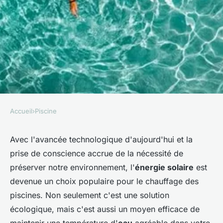
Accueil
›
Piscine
PISCINE
Quelle est la meilleure
Avec l'avancée technologique d'aujourd'hui et la
prise de conscience accrue de la nécessité de
technique pour installer un
préserver notre environnement, l'
énergie solaire
est
système de chauffage solaire
devenue un choix populaire pour le chauffage des
pour une piscine?
piscines. Non seulement c'est une solution
écologique, mais c'est aussi un moyen efficace de
Ali
•
18 mai 2024
•
6 min de lecture