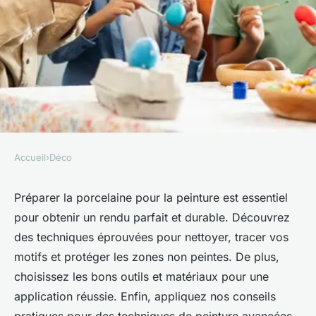
Accueil
›
Déco
DÉCO
Peinture pour porcelaine :
Préparer la porcelaine pour la peinture est essentiel
pour obtenir un rendu parfait et durable. Découvrez
conseils pour bien préparer
des techniques éprouvées pour nettoyer, tracer vos
son application
motifs et protéger les zones non peintes. De plus,
choisissez les bons outils et matériaux pour une
Ali
•
28 juillet 2024
•
3 min de lecture
application réussie. Enfin, appliquez nos conseils