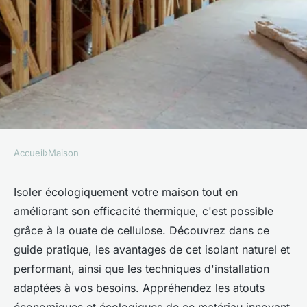
Accueil
›
Maison
MAISON
Isoler écologiquement avec la
Isoler écologiquement votre maison tout en
améliorant son efficacité thermique, c'est possible
ouate de cellulose: guide
grâce à la ouate de cellulose. Découvrez dans ce
pratique
guide pratique, les avantages de cet isolant naturel et
performant, ainsi que les techniques d'installation
Ali
•
12 juillet 2024
•
3 min de lecture
adaptées à vos besoins. Appréhendez les atouts