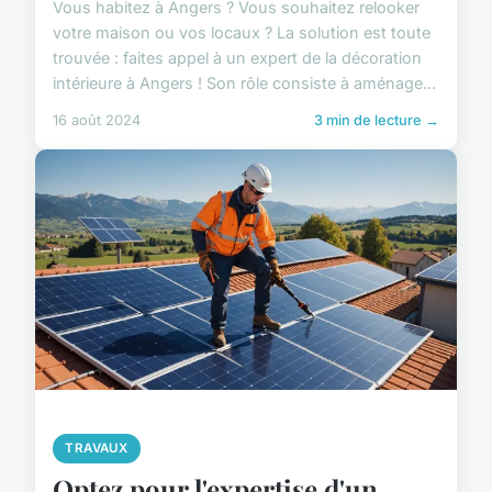
Vous habitez à Angers ? Vous souhaitez relooker
votre maison ou vos locaux ? La solution est toute
trouvée : faites appel à un expert de la décoration
intérieure à Angers ! Son rôle consiste à aménage...
16 août 2024
3 min de lecture →
TRAVAUX
Optez pour l'expertise d'un