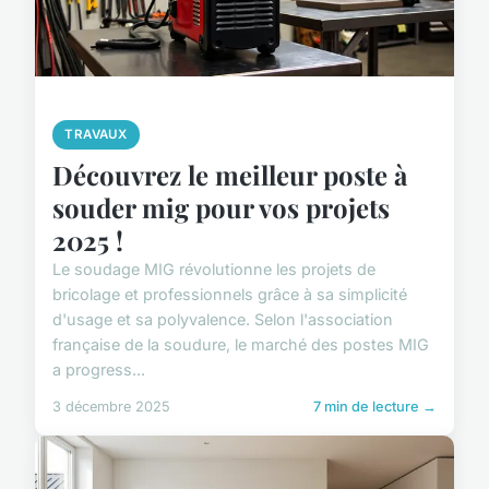
TRAVAUX
Découvrez le meilleur poste à
souder mig pour vos projets
2025 !
Le soudage MIG révolutionne les projets de
bricolage et professionnels grâce à sa simplicité
d'usage et sa polyvalence. Selon l'association
française de la soudure, le marché des postes MIG
a progress...
3 décembre 2025
7 min de lecture →