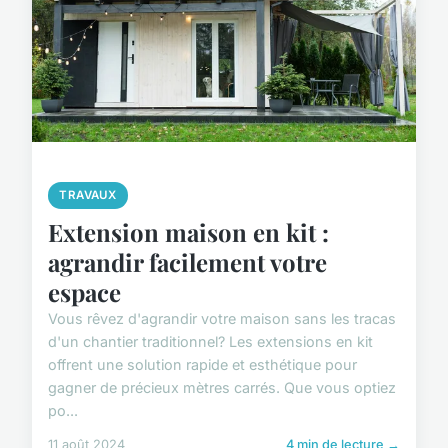
TRAVAUX
Extension maison en kit :
agrandir facilement votre
espace
Vous rêvez d'agrandir votre maison sans les tracas
d'un chantier traditionnel? Les extensions en kit
offrent une solution rapide et esthétique pour
gagner de précieux mètres carrés. Que vous optiez
po...
11 août 2024
4 min de lecture →