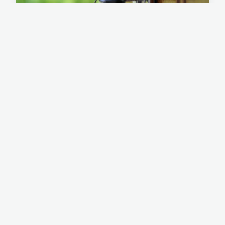
TRAVAUX
Serrurier à Chamonix :
dépannage et sécurité à votre
service
Vous êtes bloqué dehors en pleine saison de ski ?
Selon la Chambre des Métiers de Haute-Savoie,
78% des urgences de serrurerie en montagne
surviennent lors des déplacements touristiques
hivernaux. Dan...
19 janvier 2026
7 min de lecture →