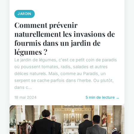
JARDIN
Comment prévenir
naturellement les invasions de
fourmis dans un jardin de
légumes ?
Le jardin de légumes, c'est ce petit coin de paradis
où poussent tomates, radis, salades et autres
délices naturels. Mais, comme au Paradis, un
serpent se cache parfois dans l'herbe. Ou plutôt,
dans c...
18 mai 2024
5 min de lecture →