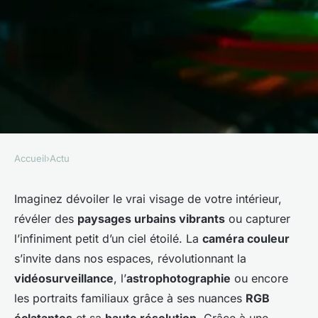
Accueil
›
Actu
ACTU
Caméra couleur : captez la
Imaginez dévoiler le vrai visage de votre intérieur,
révéler des
paysages urbains vibrants
ou capturer
réalité avec précision et
l’infiniment petit d’un ciel étoilé. La
caméra couleur
créativité
s’invite dans nos espaces, révolutionnant la
vidéosurveillance
, l’
astrophotographie
ou encore
Ali
•
13 décembre 2025
•
6 min de lecture
les portraits familiaux grâce à ses nuances
RGB