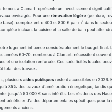
tement à Clamart représente un investissement significatif 
ravaux envisagés. Pour une
rénovation légère
(peinture, re
 de base), comptez entre 400 et 800 € par m² dans le secteu
omplète incluant la cuisine et la salle de bain peut atteind
e votre logement influence considérablement le budget final. 
s années 60-70, nombreux à Clamart, nécessitent souvent
es et une isolation renforcée. Ces spécificités locales peu
t total des travaux.
t, plusieurs
aides publiques
restent accessibles en 2026.
squ'à 35% des travaux d'amélioration énergétique, tandis q
ter jusqu'à 50 000 € sans intérêts. Les résidents des Haut
nt bénéficier d'aides départementales spécifiques pour la 
ogements anciens.