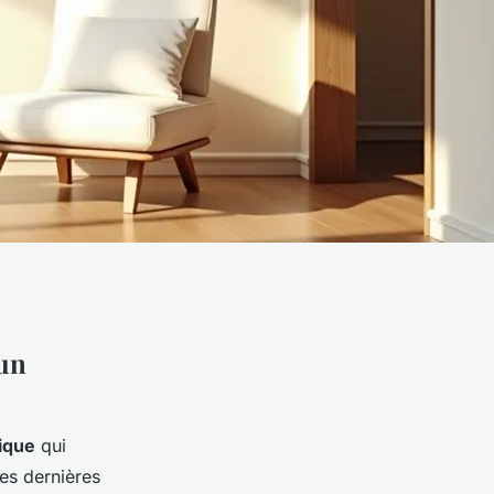
 un
ique
qui
les dernières