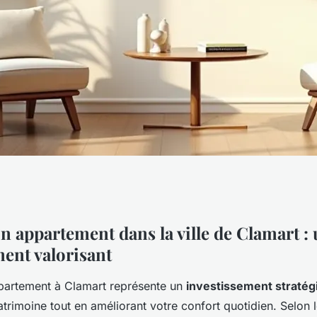
ement à Clamart :
n appartement dans la ville de Clamart :
ment valorisant
 locales
partement à Clamart représente un
investissement stratég
atrimoine tout en améliorant votre confort quotidien. Selon 