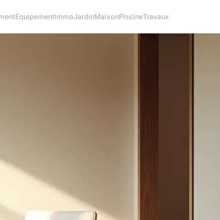
ment
Équipement
Immo
Jardin
Maison
Piscine
Travaux