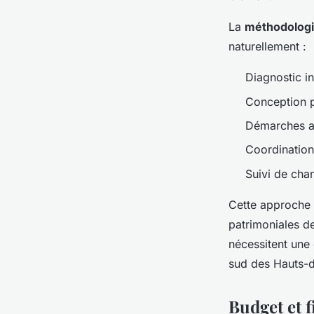
La
méthodolog
naturellement :
Diagnostic in
Conception pe
Démarches ad
Coordination
Suivi de chan
Cette approche g
patrimoniales d
nécessitent une
sud des Hauts-
Budget et f