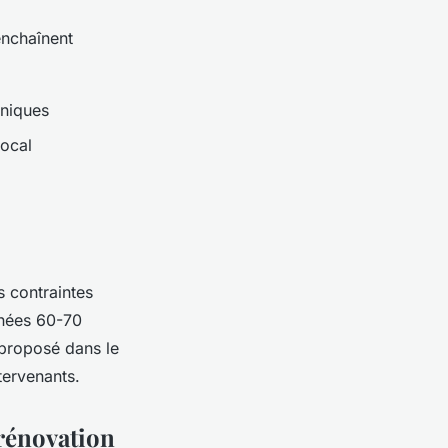
enchaînent
hniques
local
s contraintes
nnées 60-70
proposé dans le
tervenants.
 rénovation