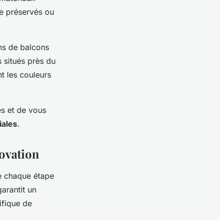
re préservés ou
ns de balcons
s situés près du
t les couleurs
es et de vous
iales
.
novation
pe chaque étape
arantit un
ifique de