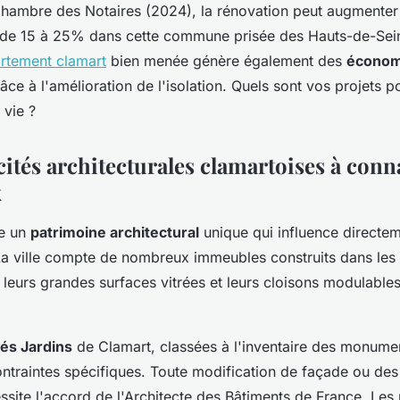
hambre des Notaires (2024), la rénovation peut augmenter 
 de 15 à 25% dans cette commune prisée des Hauts-de-Sei
rtement clamart
bien menée génère également des
économ
râce à l'amélioration de l'isolation. Quels sont vos projets 
 vie ?
cités architecturales clamartoises à conn
x
e un
patrimoine architectural
unique qui influence directem
La ville compte de nombreux immeubles construits dans les
 leurs grandes surfaces vitrées et leurs cloisons modulable
tés Jardins
de Clamart, classées à l'inventaire des monumen
ntraintes spécifiques. Toute modification de façade ou des
ite l'accord de l'Architecte des Bâtiments de France. Les