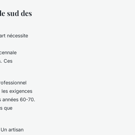
le sud des
art nécessite
écennale
s. Ces
rofessionnel
, les exigences
ts années 60-70.
es que
Un artisan