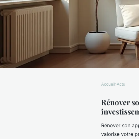
Accueil
›
Actu
ACTU
Rénovation d'appart
Rénover so
investisse
conseils et solutions
Rénover son ap
valorise votre p