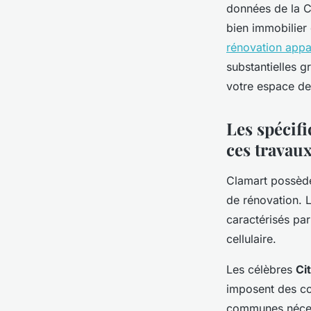
Ali
•
19 février 2026
•
7 min de lecture
données de la C
bien immobilier
rénovation appa
substantielles g
votre espace de
Les spécifi
ces travau
Clamart possèd
de rénovation. 
caractérisés par
cellulaire.
Les célèbres
Ci
imposent des co
communes nécess