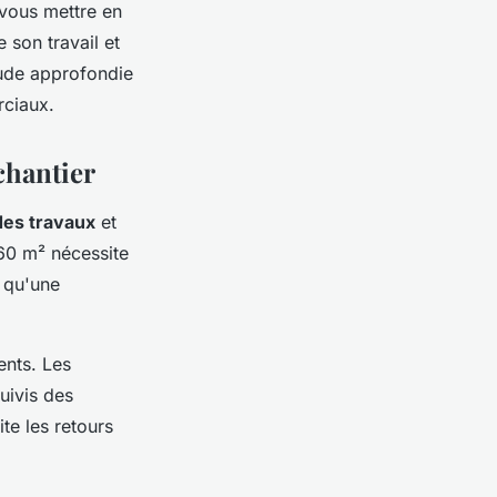
 vous mettre en
 son travail et
tude approfondie
rciaux.
chantier
des travaux
et
 60 m² nécessite
s qu'une
ents. Les
uivis des
te les retours