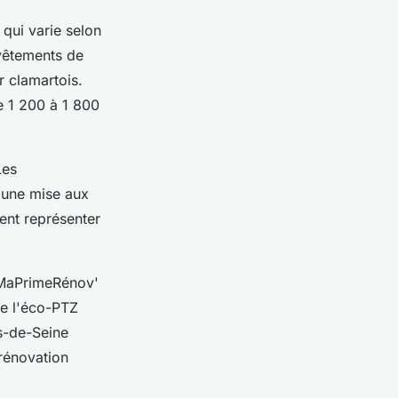
qui varie selon
vêtements de
r clamartois.
re 1 200 à 1 800
Les
 une mise aux
vent représenter
 MaPrimeRénov'
ue l'éco-PTZ
s-de-Seine
rénovation