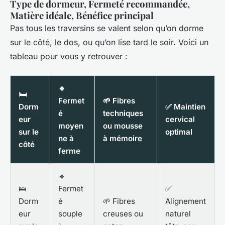
Type de dormeur, Fermeté recommandée,
Matière idéale, Bénéfice principal
Pas tous les traversins se valent selon qu’on dorme
sur le côté, le dos, ou qu’on lise tard le soir. Voici un
tableau pour vous y retrouver :
🔹
🛏️
Fermet
🌱 Fibres
Dorm
✅ Maintien
é
techniques
eur
cervical
moyen
ou mousse
sur le
optimal
ne à
à mémoire
côté
ferme
🔹
🛌
Fermet
✅
Dorm
é
🌱 Fibres
Alignement
eur
souple
creuses ou
naturel