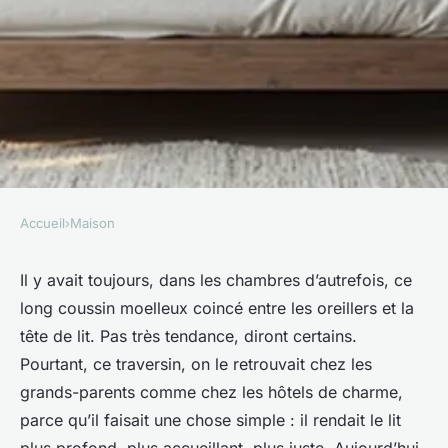
Accueil
›
Maison
MAISON
Oubliez vos nuits agitées avec
Il y avait toujours, dans les chambres d’autrefois, ce
long coussin moelleux coincé entre les oreillers et la
le traversin 140 cm idéal
tête de lit. Pas très tendance, diront certains.
Pourtant, ce traversin, on le retrouvait chez les
Aubine
•
10/03/2026 09:56
•
7 min de lecture
grands-parents comme chez les hôtels de charme,
parce qu’il faisait une chose simple : il rendait le lit