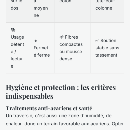
sur le
à
coton
tête-cou-
dos
moyen
colonne
ne
📚
Usage
🌱 Fibres
🔸
✅ Soutien
détent
compactes
Fermet
stable sans
e /
ou mousse
é ferme
tassement
lectur
dense
e
Hygiène et protection : les critères
indispensables
Traitements anti-acariens et santé
Un traversin, c’est aussi une zone d’humidité, de
chaleur, donc un terrain favorable aux acariens. Opter